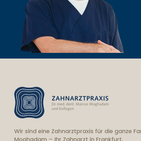
Wir sind eine Zahnarztpraxis für die ganze Fa
Moghadam – Ihr Zahnarzt in Frankfurt.