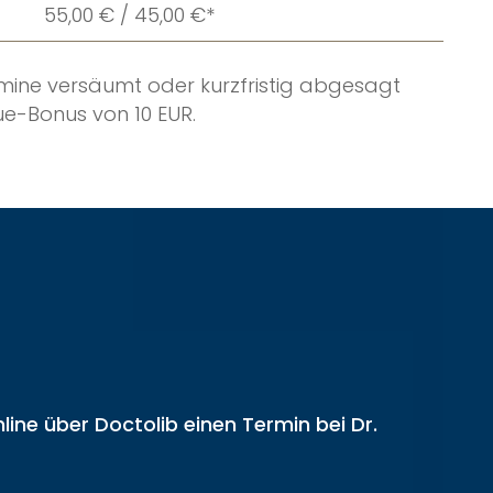
55,00 € / 45,00 €*
rmine versäumt oder kurzfristig abgesagt
e-Bonus von 10 EUR.
line über Doctolib einen Termin bei Dr.