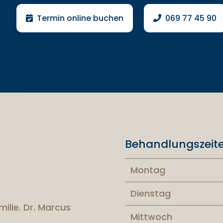
Termin online buchen
069 77 45 90
Behandlungszeit
Montag
Dienstag
milie. Dr. Marcus
Mittwoch