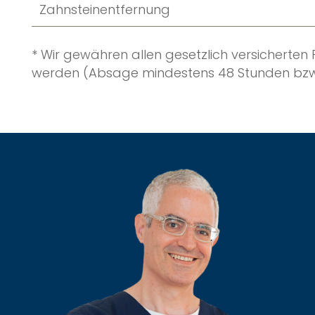
Zahnsteinentfernung
* Wir gewähren allen gesetzlich versicherten
werden (Absage mindestens 48 Stunden bzw.